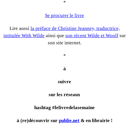
*
Se procurer le livre
Lire aussi
la préface de Christine Jeanney, traductrice,
intitulée With Wilde
ainsi que
son récent Wilde et Woolf
sur
son site internet.
*
à
suivre
sur les réseaux
hashtag #lelivredelasemaine
à (re)découvrir sur
publie.net
& en librairie !