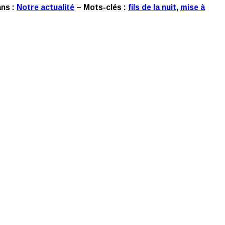
ans :
Notre actualité
– Mots-clés :
fils de la nuit
,
mise à