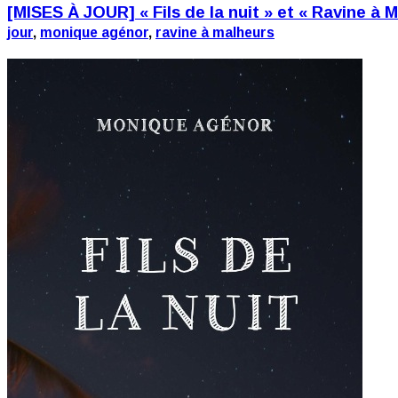
[MISES À JOUR] « Fils de la nuit » et « Ravine à
jour
,
monique agénor
,
ravine à malheurs