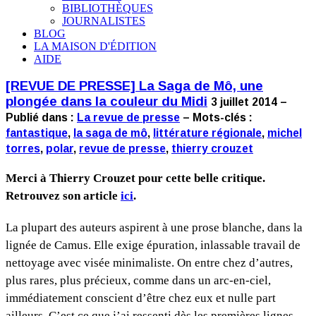
BIBLIOTHÈQUES
JOURNALISTES
BLOG
LA MAISON D'ÉDITION
AIDE
[REVUE DE PRESSE] La Saga de Mô, une
plongée dans la couleur du Midi
3 juillet 2014 –
Publié dans :
La revue de presse
– Mots-clés :
fantastique
,
la saga de mô
,
littérature régionale
,
michel
torres
,
polar
,
revue de presse
,
thierry crouzet
Merci à Thierry Crouzet pour cette belle critique.
Retrouvez son article
ici
.
La plupart des auteurs aspirent à une prose blanche, dans la
lignée de Camus. Elle exige épuration, inlassable travail de
nettoyage avec visée minimaliste. On entre chez d’autres,
plus rares, plus précieux, comme dans un arc-en-ciel,
immédiatement conscient d’être chez eux et nulle part
ailleurs. C’est ce que j’ai ressenti dès les premières lignes