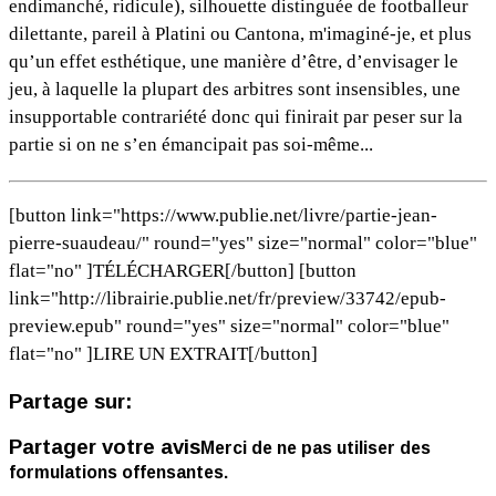
endimanché, ridicule), silhouette distinguée de footballeur
dilettante, pareil à Platini ou Cantona, m'imaginé-je, et plus
qu’un effet esthétique, une manière d’être, d’envisager le
jeu, à laquelle la plupart des arbitres sont insensibles, une
insupportable contrariété donc qui finirait par peser sur la
partie si on ne s’en émancipait pas soi-même...
[button link="https://www.publie.net/livre/partie-jean-
pierre-suaudeau/" round="yes" size="normal" color="blue"
flat="no" ]TÉLÉCHARGER[/button] [button
link="http://librairie.publie.net/fr/preview/33742/epub-
preview.epub" round="yes" size="normal" color="blue"
flat="no" ]LIRE UN EXTRAIT[/button]
Partage sur:
Partager votre avis
Merci de ne pas utiliser des
formulations offensantes.