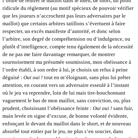
l’ordre de rentrer le maillot dans le mien, de short, un point
ridicule du règlement (au motif spécieux de pouvoir vérifier
que les joueurs n’accrochent pas leurs adversaires par le
maillot) que certains arbitres tatillons s’évertuent à faire
respecter, un excès manifeste d’autorité, et donc selon
l’arbitre, son degré de compréhension ou d’indulgence, ou
plutôt d’intelligence, compte tenu également de la nécessité
de ne pas me faire davantage remarquer, de montrer
sournoisement ma présumée soumission, mon obéissance à
l’ordre établi, à son ordre à lui, je choisis un refus à peine
déguisé :
Oui oui !
tout en m’éloignant, sans plus lui prêter
attention, en courant vers un adversaire esseulé à l’instant
où le jeu va reprendre, loin de lui mais tire-bouchonnant
vaguement le bas de mon maillot, sans conviction, ou, plus
prudent, choisissant l’obéissance feinte :
Oui oui !
sans fuir,
main levée en signe d’excuse, de bonne volonté évidente,
enfonçant le devant du maillot dans le short, et de nouveau
absorbé tout entier par le jeu, ne plus s’en soucier, dans