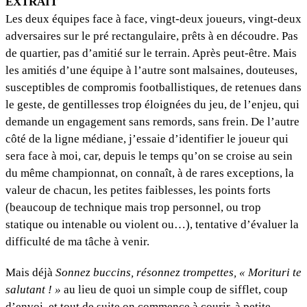
EXTRAIT
Les deux équipes face à face, vingt-deux joueurs, vingt-deux
adversaires sur le pré rectangulaire, prêts à en découdre. Pas
de quartier, pas d’amitié sur le terrain. Après peut-être. Mais
les amitiés d’une équipe à l’autre sont malsaines, douteuses,
susceptibles de compromis footballistiques, de retenues dans
le geste, de gentillesses trop éloignées du jeu, de l’enjeu, qui
demande un engagement sans remords, sans frein. De l’autre
côté de la ligne médiane, j’essaie d’identifier le joueur qui
sera face à moi, car, depuis le temps qu’on se croise au sein
du même championnat, on connaît, à de rares exceptions, la
valeur de chacun, les petites faiblesses, les points forts
(beaucoup de technique mais trop personnel, ou trop
statique ou intenable ou violent ou…), tentative d’évaluer la
difficulté de ma tâche à venir.
Mais déjà
Sonnez buccins, résonnez trompettes, « Morituri te
salutant ! »
au lieu de quoi un simple coup de sifflet, coup
d’envoi, et tout de suite on commence à courir, à petite