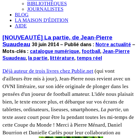
BIBLIOTHÈQUES
JOURNALISTES
BLOG
LA MAISON D'ÉDITION
AIDE
[NOUVEAUTÉ] La partie, de Jean-Pierre
Suaudeau
30 juin 2014 – Publié dans :
Notre actualité
–
Mots-clés :
catalogue numérique
,
football
,
Jean-Pierre
Suaudeau
,
la partie
,
littérature
,
temps réel
Déjà auteur de trois livres chez Publie.net
(qui vont
d'ailleurs être mis à jour), Jean-Pierre nous revient avec un
OVNI littéraire, sur son idée originale de plonger dans les
pensées d'un joueur de football amateur. L'idée nous plaisait
bien, le texte encore plus, et débarque sur vos écrans de
tablettes, ordinateurs, liseuses, smartphones,
La partie
, un
texte assez court pour être lu pendant toutes les mi-temps de
cette Coupe du Monde ! Merci à Pierre Ménard, Daniel
Bourrion et Danielle Carlès pour leur collaboration au