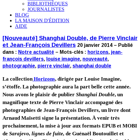
BIBLIOTHÈQUES
JOURNALISTES
BLOG
LA MAISON D'ÉDITION
AIDE
[Nouveauté] Shanghai Double, de Pierre Vinclair
et Jean-François Devillers
20 janvier 2014 – Publié
dans :
Notre actualité
– Mots-clés :
horizons
,
jean-
françois devillers
,
louise imagine
,
nouveauté
,
photographie
,
pierre vinclair
,
shanghai double
La collection
Horizons
, dirigée par Louise Imagine,
s’étoffe. La photographie aura la part belle cette année.
Nous avons le plaisir de publier
Shanghai Double
, un
magnifique texte de Pierre Vinclair accompagné des
photographies de Jean-François Devillers, un livre dont
Arnaud Maïsetti signe la présentation. À venir très
prochainement, la mise à jour aux formats EPUB et MOBI
de
Sarajevo, lignes de fuite,
de Guénaël Boutouillet et