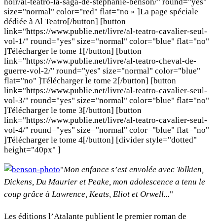
noir/al-teatro-la-saga-de-stephanie-benson/" round="yes"
size="normal" color="red" flat="no » ]La page spéciale
dédiée à Al Teatro[/button] [button
link="https://www.publie.net/livre/al-teatro-cavalier-seul-
vol-1/" round="yes" size="normal" color="blue" flat="no"
]Télécharger le tome 1[/button] [button
link="https://www.publie.net/livre/al-teatro-cheval-de-
guerre-vol-2/" round="yes" size="normal" color="blue"
flat="no" ]Télécharger le tome 2[/button] [button
link="https://www.publie.net/livre/al-teatro-cavalier-seul-
vol-3/" round="yes" size="normal" color="blue" flat="no"
]Télécharger le tome 3[/button] [button
link="https://www.publie.net/livre/al-teatro-cavalier-seul-
vol-4/" round="yes" size="normal" color="blue" flat="no"
]Télécharger le tome 4[/button] [divider style="dotted"
height="40px" ]
"
Mon enfance s’est envolée avec Tolkien,
Dickens, Du Maurier et Peake, mon adolescence a tenu le
coup grâce à Lawrence, Keats, Eliot et Orwell...
"
Les éditions l’Atalante publient le premier roman de