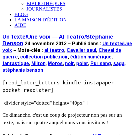
BIBLIOTHÈQUES
JOURNALISTES
BLOG
LA MAISON D'ÉDITION
AIDE
Un texte/Une voix — Al Teatro/Stéphanie
Benson
24 novembre 2013 – Publié dans :
Un texte/Une
voix
– Mots-clés :
al teatro
,
Cavalier seul
,
Cheval de
guerre
,
collection publie.noir
,
édition numérique
,
fantastique
,
Milton
,
Moros
,
noir
,
polar
,
Pur sang
,
saga
,
stéphanie benson
[read_later_buttons kindle instapaper
pocket readlater]
[divider style="dotted" height="40px" ]
Ce dimanche, c'est un coup de projecteur non pas sur un
texte, mais sur quatre auquel nous vous invitons !