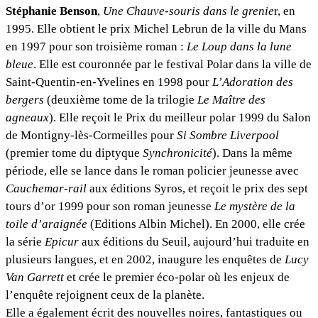
Stéphanie Benson
,
Une Chauve-souris dans le grenie
r, en
1995. Elle obtient le prix Michel Lebrun de la ville du Mans
en 1997 pour son troisième roman :
Le Loup dans la lune
bleue
. Elle est couronnée par le festival Polar dans la ville de
Saint-Quentin-en-Yvelines en 1998 pour
L’Adoration des
bergers
(deuxième tome de la trilogie
Le Maître des
agneaux
). Elle reçoit le Prix du meilleur polar 1999 du Salon
de Montigny-lès-Cormeilles pour
Si Sombre Liverpool
(premier tome du diptyque
Synchronicité
). Dans la même
période, elle se lance dans le roman policier jeunesse avec
Cauchemar-rail
aux éditions Syros, et reçoit le prix des sept
tours d’or 1999 pour son roman jeunesse
Le mystère de la
toile d’araignée
(Editions Albin Michel). En 2000, elle crée
la série
Epicur
aux éditions du Seuil, aujourd’hui traduite en
plusieurs langues, et en 2002, inaugure les enquêtes de
Lucy
Van Garrett
et crée le premier éco-polar où les enjeux de
l’enquête rejoignent ceux de la planète.
Elle a également écrit des nouvelles noires, fantastiques ou