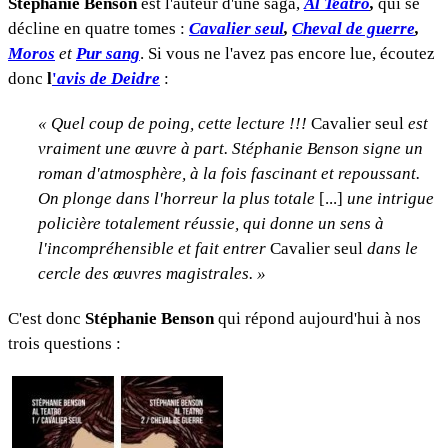
Stéphanie Benson
est l'auteur d'une saga,
Al Teatro
,
qui se
décline en quatre tomes :
Cavalier seul
,
Cheval de guerre
,
Moros
et
Pur sang
. Si vous ne l'avez pas encore lue, écoutez
donc
l
'
avis de Deidre
:
«
Quel coup de poing, cette lecture !!!
Cavalier seul
est
vraiment une œuvre à part. Stéphanie Benson signe un
roman d'atmosphère, à la fois fascinant et repoussant.
On plonge dans l'horreur la plus totale
[...]
une intrigue
policière totalement réussie, qui donne un sens à
l'incompréhensible et fait entrer
Cavalier seul
dans le
cercle des œuvres magistrales.
»
C'est donc
Stéphanie Benson
qui répond aujourd'hui à nos
trois questions :