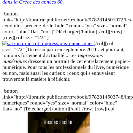
dans la Grèce des années 60
.
[button
link="http://librairie.publie.net/fr/ebook/9782814501072/les-
cenobites-precede-de-le-bidet" round="yes" size="normal"
color="blue" flat="no" ]Télécharger[/button][/col][/row]
[row][col size="1/2" ]
[/col][col
size="1/2" ]Un essai paru en septembre 2011 : et pourtant,
toujours fortement d'actualité... Les
Impressions
numériques
dressent un portrait de cet entrelacement papier-
numérique. Pour tous les professionnels du livre, numérique
ou non, mais aussi les curieux : ceux qui s'ennuyaient
trouveront là matière à réfléchir.
[button
link="http://librairie.publie.net/fr/ebook/9782814503748/imp
numeriques" round="yes" size="normal" color="blue"
flat="no" ]Télécharger[/button][/col][/row] [row][col