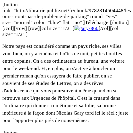
[button
link="http://librairie.publie.net/fr/ebook/9782814504448/les-
ours-n-ont-pas-de-probleme-de-parking" round="yes"
size="normal" color="blue" flat="no" ]Télécharger[/button]
[/col][/row] [row][col size="1/2" ]
[/col][col
size="1/2" ]
Notre pays est considéré comme un pays riche, ses villes
vont bien, on y a cinéma et boîtes de nuit, petites bouffes
entre copains. On a des ordinateurs au bureau, une voiture
pour le week-end. Et, en plus, on s'active à boucler un
premier roman qu'on essayera de faire publier, on se
souvient de ses études de Lettres, on a des rêves
d'adolescence qui vous poursuivent même quand on se
retrouve aux Urgences de l'hôpital. C'est la cruauté dans
l'ordinaire qui donne sa cinétique et sa folie, sa brume
intérieure à la façon dont Nicolas Gary tord ici le réel : juste
pour l'apporter plus près de nous-mêmes.
[button