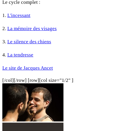
Le cycle complet :
1.
L'incessant
2.
La mémoire des visages
3.
Le silence des chiens
4.
La tendresse
Le site de Jacques Ancet
[/col][/row] [row][col size="1/2" ]