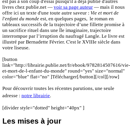
est pas à son coup d'essai puisqu'il a déjà publié d'autres
livres chez publie.net —
voir sa page auteur
— mais il nous
offre ici un texte d'une toute autre saveur :
Vie et mort de
l'enfant du monde
est, en quelques pages, le roman en
tableaux successifs de la trajectoire d’une fillette promise à
un sacrifice rituel dans une île imaginaire, trajectoire
interrompue par l’irruption du naufragé Langle. Le livre est
illustré par Bernadette Février. C'est le XVIIIe siècle dans
votre liseuse.
[button
link="http://librairie.publie.net/fr/ebook/9782814507616/vie
et-mort-de-l-enfant-du-monde" round="yes" size="normal"
color="blue" flat="no" ]Télécharger[/button][/col][/row]
Pour découvrir toutes les récentes parutions, une seule
adresse :
notre librairie
.
[divider style="dotted" height="40px" ]
Les mises à jour