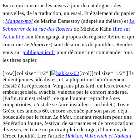
En ce qui concerne les mises à jour du catalogue : des
nouvelles, de la traduction, un essai. Et également du papier
:
Mangez-moi
de Marina Damestoy (adapté au théâtre) et
Le
Schnorrer de la rue des Rosiers
de Michèle Kahn (
lire sur
Actualitté
son témoignage à propos du registre Relire et qui
concerne
Le Shnorrer
) sont désormais disponibles. Rendez-
vous sur
publiepapier.fr
pour découvrir et commander tous
les titres papier.
[row][col size="1/2" ]
[/col][col size="1/2" ]Ils
étaient jeunes, idéalistes, et la plupart ont héroïquement
résisté à la répression. Vingt ans plus tard, on les retrouve
embourgeoisés, avachis, vaincus par le confort moderne.
(Enfin, tout est relatif : ce que l’auteur reproche à ses
compatriotes, c’est de se faire installer… un bidet.) Triste
Grèce des années 60, encore secouée par son passé, déjà
bousculée par le futur.
Le bidet
, ricanant requiem pour une
génération foutue, festival de sarcasmes et de provocations
diverses, en trace un portrait plein de rage, d’humour, de
féroce lucidité. Lire l'article
Hàkkas, Volkovitch et Nadeau