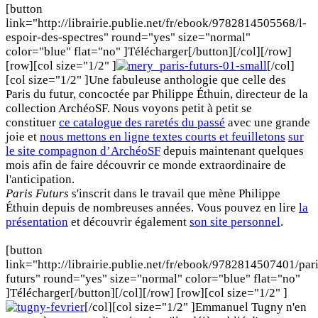
[button
link="http://librairie.publie.net/fr/ebook/9782814505568/l-
espoir-des-spectres" round="yes" size="normal"
color="blue" flat="no" ]Télécharger[/button][/col][/row]
[row][col size="1/2" ]
[/col]
[col size="1/2" ]Une fabuleuse anthologie que celle des
Paris du futur, concoctée par Philippe Éthuin, directeur de la
collection ArchéoSF. Nous voyons petit à petit se
constituer
ce catalogue des raretés du passé
avec une grande
joie et
nous mettons en ligne textes courts et feuilletons
sur
le site compagnon d’ArchéoSF
depuis maintenant quelques
mois afin de faire découvrir ce monde extraordinaire de
l'anticipation.
Paris Futurs
s'inscrit dans le travail que mène Philippe
Éthuin depuis de nombreuses années. Vous pouvez en lire
la
présentation
et découvrir également
son site personnel
.
[button
link="http://librairie.publie.net/fr/ebook/9782814507401/pari
futurs" round="yes" size="normal" color="blue" flat="no"
]Télécharger[/button][/col][/row] [row][col size="1/2" ]
[/col][col size="1/2" ]Emmanuel Tugny n'en