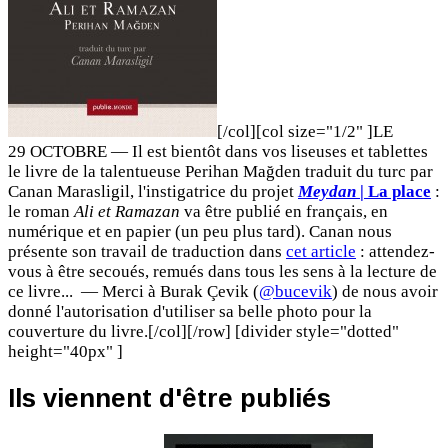
[/col][col size="1/2" ]LE
29 OCTOBRE — Il est bientôt dans vos liseuses et tablettes
le livre de la talentueuse Perihan Mağden traduit du turc par
Canan Marasligil, l'instigatrice du projet
Meydan
| La place
:
le roman
Ali et Ramazan
va être publié en français, en
numérique et en papier (un peu plus tard). Canan nous
présente son travail de traduction dans
cet article
: attendez-
vous à être secoués, remués dans tous les sens à la lecture de
ce livre... — Merci à Burak Çevik (
@bucevik
) de nous avoir
donné l'autorisation d'utiliser sa belle photo pour la
couverture du livre.[/col][/row] [divider style="dotted"
height="40px" ]
Ils viennent d'être publiés