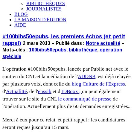
BIBLIOTHÈQUES
JOURNALISTES
BLOG
LA MAISON D'ÉDITION
AIDE
#100bibs50epubs, les premiers échos (et petit
rappel)
2 mars 2013 – Publié dans :
Notre actualité
–
Mots-clés :
100bibs50epubs
,
bibliothèque
,
opération
spéciale
L'opération #100bibs50epubs, lancée par Publie.net avec le
soutien du CNL et la médiation de l'
ADDNB
, est déjà relayée
par plusieurs voix, dont celle du
blog Culture de l'Express
,
d'
Actualitté
, de l'
enssib
et d'
IDBoox ;
on peut également
trouver sur le site du CNL
le communiqué de presse
de
l'opération. Actuellement plus de 60 demandes enregistrées...
Merci à eux pour ce relai, et petit rappel : les candidatures
seront reçues jusqu’au 15 mars.