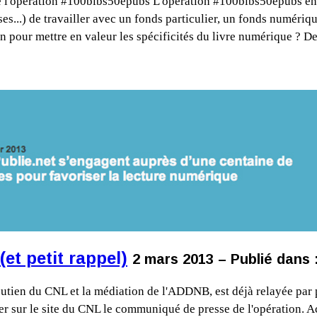
l'opération #100bibs50epubs L'opération #100bibs50epubs en co
es...) de travailler avec un fonds particulier, un fonds numériq
on pour mettre en valeur les spécificités du livre numérique ? D
et petit rappel)
2 mars 2013 – Publié dans 
utien du CNL et la médiation de l'ADDNB, est déjà relayée par p
ver sur le site du CNL le communiqué de presse de l'opération. 