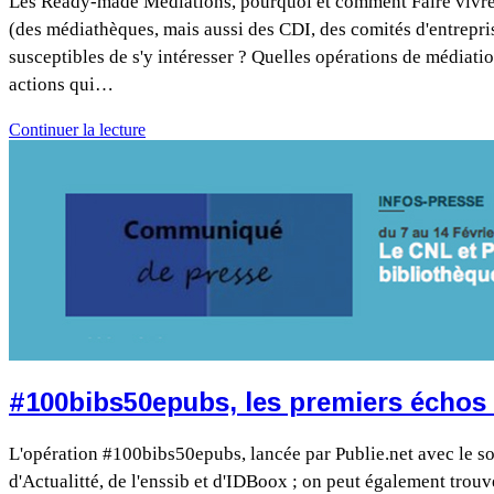
Les Ready-made Médiations, pourquoi et comment Faire vivre 
(des médiathèques, mais aussi des CDI, des comités d'entrepris
susceptibles de s'y intéresser ? Quelles opérations de médiati
actions qui…
Continuer la lecture
#100bibs50epubs, les premiers échos (
L'opération #100bibs50epubs, lancée par Publie.net avec le so
d'Actualitté, de l'enssib et d'IDBoox ; on peut également trou