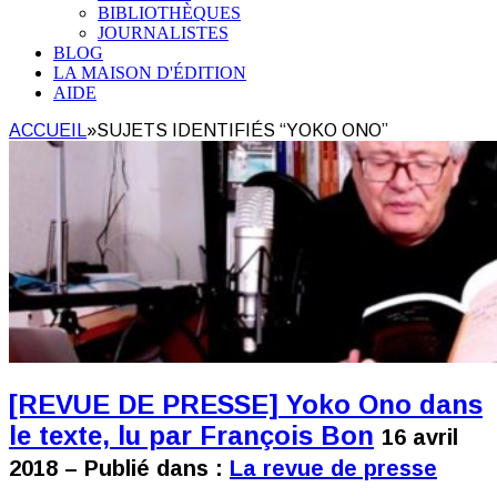
BIBLIOTHÈQUES
JOURNALISTES
BLOG
LA MAISON D'ÉDITION
AIDE
ACCUEIL
»
SUJETS IDENTIFIÉS “YOKO ONO”
[REVUE DE PRESSE] Yoko Ono dans
le texte, lu par François Bon
16 avril
2018 – Publié dans :
La revue de presse