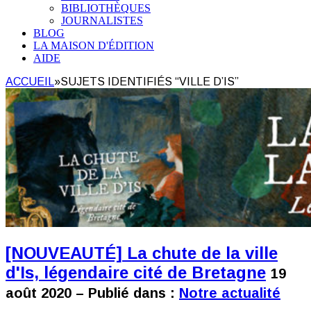
BIBLIOTHÈQUES
JOURNALISTES
BLOG
LA MAISON D'ÉDITION
AIDE
ACCUEIL
»
SUJETS IDENTIFIÉS “VILLE D’IS”
[NOUVEAUTÉ] La chute de la ville
d'Is, légendaire cité de Bretagne
19
août 2020 – Publié dans :
Notre actualité