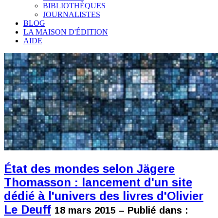
BIBLIOTHÈQUES
JOURNALISTES
BLOG
LA MAISON D'ÉDITION
AIDE
État des mondes selon Jägere
Thomasson : lancement d'un site
dédié à l'univers des livres d'Olivier
Le Deuff
18 mars 2015 – Publié dans :