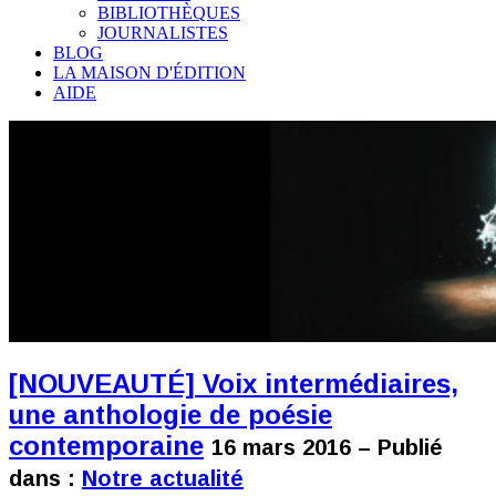
BIBLIOTHÈQUES
JOURNALISTES
BLOG
LA MAISON D'ÉDITION
AIDE
[NOUVEAUTÉ] Voix intermédiaires,
une anthologie de poésie
contemporaine
16 mars 2016 – Publié
dans :
Notre actualité