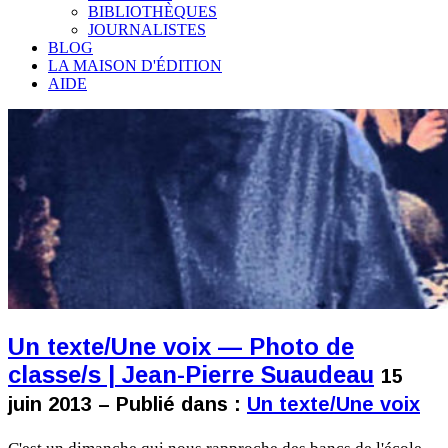
BIBLIOTHÈQUES
JOURNALISTES
BLOG
LA MAISON D'ÉDITION
AIDE
Un texte/Une voix — Photo de
classe/s | Jean-Pierre Suaudeau
15
juin 2013 – Publié dans :
Un texte/Une voix