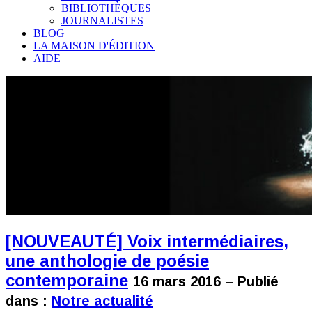
BIBLIOTHÈQUES
JOURNALISTES
BLOG
LA MAISON D'ÉDITION
AIDE
[NOUVEAUTÉ] Voix intermédiaires,
une anthologie de poésie
contemporaine
16 mars 2016 – Publié
dans :
Notre actualité