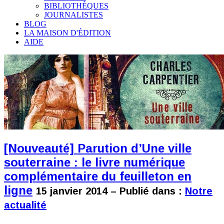
BIBLIOTHÈQUES
JOURNALISTES
BLOG
LA MAISON D'ÉDITION
AIDE
[Nouveauté] Parution d’Une ville
souterraine : le livre numérique
complémentaire du feuilleton en
ligne
15 janvier 2014 – Publié dans :
Notre
actualité