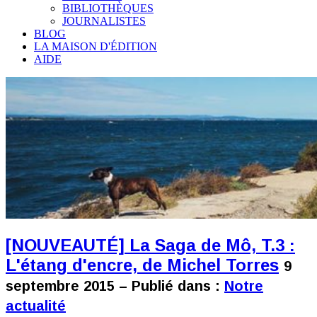
BIBLIOTHÈQUES
JOURNALISTES
BLOG
LA MAISON D'ÉDITION
AIDE
[NOUVEAUTÉ] La Saga de Mô, T.3 :
L'étang d'encre, de Michel Torres
9
septembre 2015 – Publié dans :
Notre
actualité