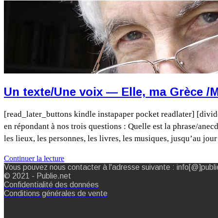
Un texte/Une voix — Elle, ma Grèce /M
[read_later_buttons kindle instapaper pocket readlater] [divi
en répondant à nos trois questions : Quelle est la phrase/anecdo
les lieux, les personnes, les livres, les musiques, jusqu’au j
Continuer la lecture
Vous pouvez nous contacter à l'adresse suivante : info[@]publi
© 2021 - Publie.net
Confidentialité des données
Conditions générales de vente