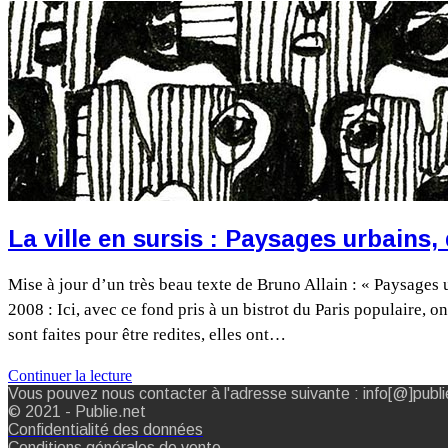
La ville en sursis : Paysages urbains,
Mise à jour d’un très beau texte de Bruno Allain : « Paysages u
2008 : Ici, avec ce fond pris à un bistrot du Paris populaire, o
sont faites pour être redites, elles ont…
Continuer la lecture
Vous pouvez nous contacter à l'adresse suivante : info[@]publi
© 2021 - Publie.net
Confidentialité des données
Conditions générales de vente