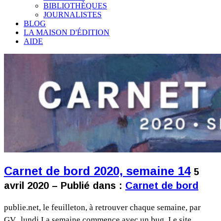
BIBLIOTHÈQUES
JOURNALISTES
BLOG
LA MAISON D'ÉDITION
AIDE
Carnet de bord 2020, semaine 14
5
avril 2020 – Publié dans :
Carnet de bord
publie.net, le feuilleton, à retrouver chaque semaine, par
GV. lundi La semaine commence avec un bug. Le site