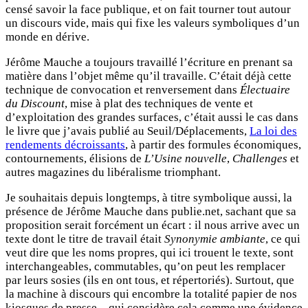
censé savoir la face publique, et on fait tourner tout autour
un discours vide, mais qui fixe les valeurs symboliques d’un
monde en dérive.
Jérôme Mauche a toujours travaillé l’écriture en prenant sa
matière dans l’objet même qu’il travaille. C’était déjà cette
technique de convocation et renversement dans
Électuaire
du Discount
, mise à plat des techniques de vente et
d’exploitation des grandes surfaces, c’était aussi le cas dans
le livre que j’avais publié au Seuil/Déplacements,
La loi des
rendements décroissants
, à partir des formules économiques,
contournements, élisions de
L’Usine nouvelle
,
Challenges
et
autres magazines du libéralisme triomphant.
Je souhaitais depuis longtemps, à titre symbolique aussi, la
présence de Jérôme Mauche dans publie.net, sachant que sa
proposition serait forcément un écart : il nous arrive avec un
texte dont le titre de travail était
Synonymie ambiante
, ce qui
veut dire que les noms propres, qui ici trouent le texte, sont
interchangeables, commutables, qu’on peut les remplacer
par leurs sosies (ils en ont tous, et répertoriés). Surtout, que
la machine à discours qui encombre la totalité papier de nos
kiosques de presse – qui considère cela comme une évidence