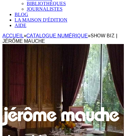
BIBLIOTHÈQUES
JOURNALISTES
BLOG
LA MAISON D'ÉDITION
AIDE
ACCUEIL
»
CATALOGUE NUMÉRIQUE
»
SHOW BIZ |
JÉRÔME MAUCHE