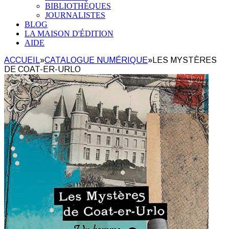
BIBLIOTHÈQUES
JOURNALISTES
BLOG
LA MAISON D'ÉDITION
AIDE
ACCUEIL
»
CATALOGUE NUMÉRIQUE
»
LES MYSTÈRES
DE COAT-ER-URLO