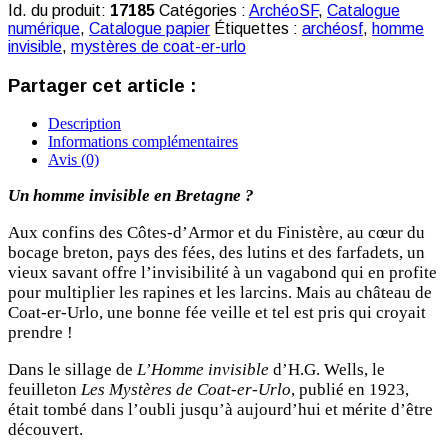
Id. du produit:
17185
Catégories :
ArchéoSF
,
Catalogue
numérique
,
Catalogue papier
Étiquettes :
archéosf
,
homme
invisible
,
mystères de coat-er-urlo
Partager cet article :
Description
Informations complémentaires
Avis (0)
Un homme invisible en Bretagne ?
Aux confins des Côtes-d’Armor et du Finistère, au cœur du
bocage breton, pays des fées, des lutins et des farfadets, un
vieux savant offre l’invisibilité à un vagabond qui en profite
pour multiplier les rapines et les larcins. Mais au château de
Coat-er-Urlo, une bonne fée veille et tel est pris qui croyait
prendre !
Dans le sillage de
L’Homme invisible
d’H.G. Wells, le
feuilleton
Les Mystères de Coat-er-Urlo
, publié en 1923,
était tombé dans l’oubli jusqu’à aujourd’hui et mérite d’être
découvert.