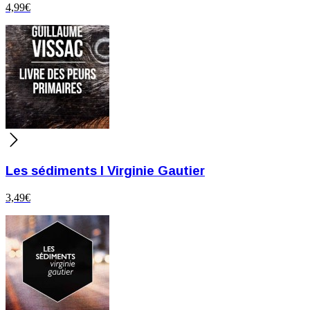
4,99
€
Les sédiments I Virginie Gautier
3,49
€