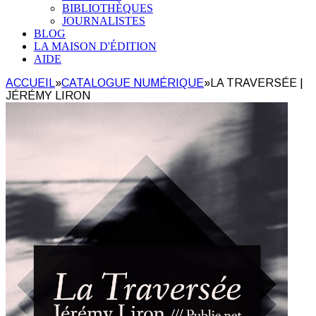
BIBLIOTHÈQUES
JOURNALISTES
BLOG
LA MAISON D'ÉDITION
AIDE
ACCUEIL
»
CATALOGUE NUMÉRIQUE
»
LA TRAVERSÉE |
JÉRÉMY LIRON