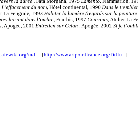
ravers la durée
, Fata Morgana, 1975
Lamento
, Flammarion, 1
9
L’effacement du nom
, Hôtel continental, 1990
Dans le tremble
ier La Feugraie, 1993
Habiter la lumière (regards sur la peintur
es luisant dans l’ombre
, Fourbis, 1997
Courants
, Atelier La 
s
, Apogée, 2001
Entretien sur Celan
, Apogée, 2002
Si je t’oubl
afewiki.org/ind...
] [
http://www.artpointfrance.org/Diffu...
]