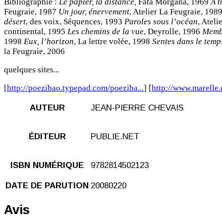
Bibliographie :
Le papier, la distance,
Fata Morgana, 1969
A t
Feugraie, 1987
Un jour, énervement
, Atelier La Feugraie, 198
désert
, des voix, Séquences, 1993
Paroles sous l’océan
, Atel
continental, 1995
Les chemins de la vue
, Deyrolle, 1996
Membr
1998
Eux, l’horizon
, La lettre volée, 1998
Sentes dans le temp
la Feugraie, 2006
quelques sites...
[
http://poezibao.typepad.com/poeziba...
] [
http://www.marelle.c
AUTEUR
JEAN-PIERRE CHEVAIS
ÉDITEUR
PUBLIE.NET
ISBN NUMÉRIQUE
9782814502123
DATE DE PARUTION
20080220
Avis