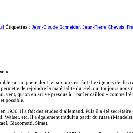
uif
Étiquettes :
Jean-Claude Schneider
,
Jean-Pierre Chevais
,
l'
ment
le sur un poète dont le parcours est fait d’exigence, de discréti
mette de rejoindre la matérialité du réel, qui toujours nous man
eau, vent, qu’on en arrive presque à « parler caillou » comme 
et possible.
 en 1936. Il a fait des études d’allemand. Puis il a été secrétair
l, Walser, etc. Il a également traduit à partir du russe (Mandels
taël, Giacometti, Sima).