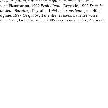
987
Là, respirant, sur le chemin qui nous reste
, Atelier La
ment
, Flammarion, 1992
Bruit d’eau
, Deyrolle, 1993
Dans le
e de Jean Bazaine)
, Deyrolle, 1994
Ici : sous leurs pas
, Hôtel
Feugraie, 1997
Ce qui bruit d’entre les mots
, La lettre volée,
ie, la terre
, La Lettre volée, 2005
Leçons de lumière
, Atelier de