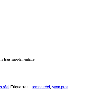
ns frais supplémentaire.
 réel
Étiquettes :
temps réel
,
yvan prat