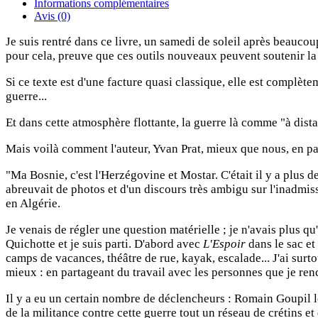
Informations complémentaires
Avis (0)
Je suis rentré dans ce livre, un samedi de soleil après beaucoup 
pour cela, preuve que ces outils nouveaux peuvent soutenir la 
Si ce texte est d'une facture quasi classique, elle est complèt
guerre...
Et dans cette atmosphère flottante, la guerre là comme "à distanc
Mais voilà comment l'auteur, Yvan Prat, mieux que nous, en pa
"Ma Bosnie, c'est l'Herzégovine et Mostar. C'était il y a plus de
abreuvait de photos et d'un discours très ambigu sur l'inadmiss
en Algérie.
Je venais de régler une question matérielle ; je n'avais plus qu
Quichotte et je suis parti. D'abord avec
L'Espoir
dans le sac et
camps de vacances, théâtre de rue, kayak, escalade... J'ai surto
mieux : en partageant du travail avec les personnes que je ren
Il y a eu un certain nombre de déclencheurs : Romain Goupil l
de la militance contre cette guerre tout un réseau de crétins e