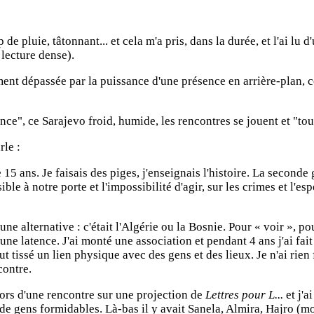
de pluie, tâtonnant... et cela m'a pris, dans la durée, et l'ai lu
lecture dense).
ement dépassée par la puissance d'une présence en arrière-plan, c
e", ce Sarajevo froid, humide, les rencontres se jouent et "toute 
rle :
 15 ans. Je faisais des piges, j'enseignais l'histoire. La seconde
ible à notre porte et l'impossibilité d'agir, sur les crimes et 
'une alternative : c'était l'Algérie ou la Bosnie. Pour « voir »,
 une latence. J'ai monté une association et pendant 4 ans j'ai fa
ut tissé un lien physique avec des gens et des lieux. Je n'ai rie
contre.
ors d'une rencontre sur une projection de
Lettres pour L...
et j'a
t de gens formidables. Là-bas il y avait Sanela, Almira, Hajro (