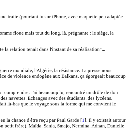
 d'une traite (pourtant lu sur iPhone, avec maquette peu adaptée
omme floue mais tout du long, là, prégnante : le siège, la
la relation tenait dans l'instant de sa réalisation"...
 guerre mondiale, l'Algérie, la résistance. La presse nous
l'espèce de violence endogène aux Balkans. ça égorgeait beaucoup
 pour comprendre. J'ai beaucoup lu, rencontré un drôle de don
it des navettes. Echanges avec des étudiants, des lycéens,
n fait là-bas que le voyage sous la forme qui me convient le
i eu la chance d'être reçu par Paul Garde [
1
]. Il y existait autour
mon petit frère), Maïda, Sanja, Smajo, Nermina, Adnan, Danielle