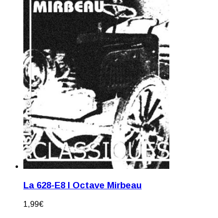
La 628-E8 I Octave Mirbeau
1,99
€