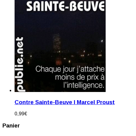
Contre Sainte-Beuve I Marcel Proust
0,99
€
Panier