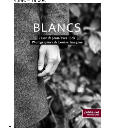
4,99
€
–
19,00
€