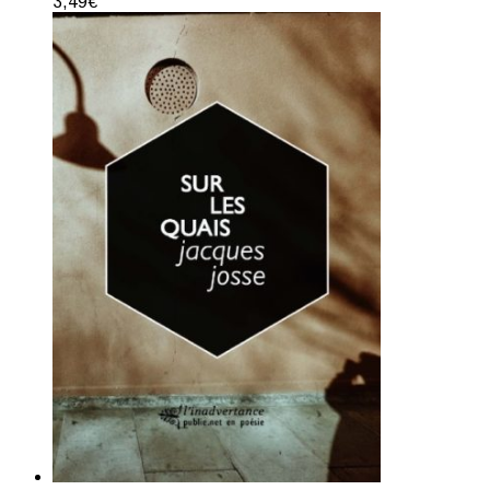
3,49
€