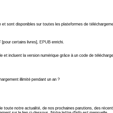
et sont disponibles sur toutes les plateformes de téléchargemen
pour certains livres], EPUB enrichi.
de et incluent la version numérique grâce à un code de téléchar
chargement illimité pendant un an ?
t de toute notre actualité, de nos prochaines parutions, des récent
ment sur le lien ci-dessous. Notre lettre d'info est mensuelle.