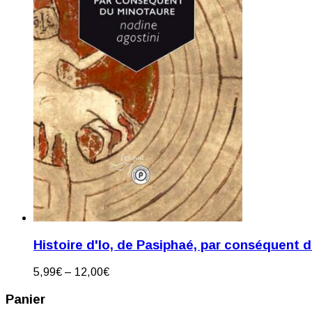
Histoire d'Io, de Pasiphaé, par conséquent 
5,99
€
–
12,00
€
Panier