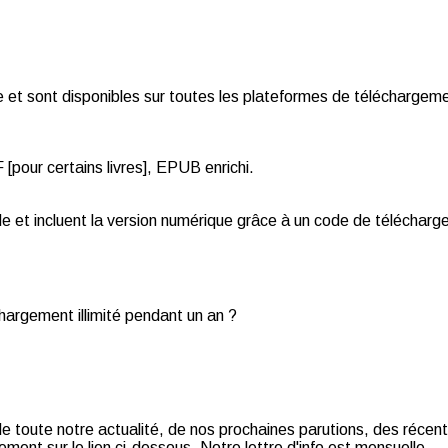
et sont disponibles sur toutes les plateformes de téléchargemen
pour certains livres], EPUB enrichi.
de et incluent la version numérique grâce à un code de téléchar
chargement illimité pendant un an ?
t de toute notre actualité, de nos prochaines parutions, des récent
ment sur le lien ci-dessous. Notre lettre d'info est mensuelle.