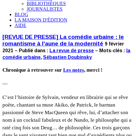
BIBLIOTHÈQUES
JOURNALISTES
BLOG
LA MAISON D'ÉDITION
AIDE
[REVUE DE PRESSE] La comédie urbaine : le
romantisme à l'aune de la modernité
9 février
2021 – Publié dans :
La revue de presse
– Mots-clés :
la
comédie urbaine
,
Sébastien Doubinsky
Chronique à retrouver sur
Les notes
, merci !
—
C’est l’histoire de Sylvain, vendeur en librairie qui se rêve
poète, chantant sa muse Akiko, de Patrick, le barman
passionné de Steve MacQueen qui rêve, lui, d’attacher son
nom à un cocktail fabuleux et de Nando, le philosophe qui a
raté cinq fois son Deug… de philosophie. Ces trois garçons
dans le vent vivotent tant bien que mal d’expédients plus ou