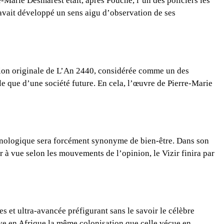
-Marie Desmarest était, après Fouché, l’un des policiers les
l avait développé un sens aigu d’observation de ses
ersion originale de L’An 2440, considérée comme un des
cle que d’une société future. En cela, l’œuvre de Pierre-Marie
echnologique sera forcément synonyme de bien-être. Dans son
 à vue selon les mouvements de l’opinion, le Vizir finira par
s et ultra-avancée préfigurant sans le savoir le célèbre
rrive en Afrique la même colonisation que celle vécue en