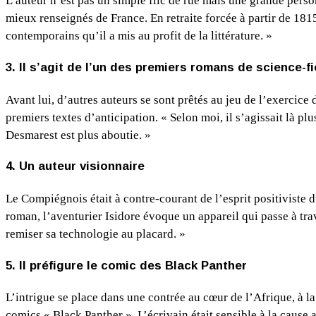
L’auteur n’est pas un simple flic de rue mais une grande pers
mieux renseignés de France. En retraite forcée à partir de 1815
contemporains qu’il a mis au profit de la littérature. »
3. Il s’agit de l’un des premiers romans de science-fi
Avant lui, d’autres auteurs se sont prêtés au jeu de l’exercic
premiers textes d’anticipation. « Selon moi, il s’agissait là p
Desmarest est plus aboutie. »
4. Un auteur visionnaire
Le Compiégnois était à contre-courant de l’esprit positiviste
roman, l’aventurier Isidore évoque un appareil qui passe à tra
remiser sa technologie au placard. »
5. Il préfigure le comic des Black Panther
L’intrigue se place dans une contrée au cœur de l’Afrique, à la
comics « Black Panther ». L’écrivain était sensible à la cause 