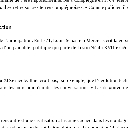
onnalité de l’ère napoléonienne. Né à Compiègne en 1764, Pierre
, il se retire sur ses terres compiégnoises. « Comme policier, i
ction
e de l’anticipation. En 1771, Louis Sébastien Mercier écrit la v
lus d’un pamphlet politique qui parle de la société du XVIIIe siè
 du XIXe siècle. Il ne croit pas, par exemple, que l’évolution t
vers les murs pour écouter les conversations. « Las de gouverner
 rencontre d’une civilisation africaine cachée dans les montagne
anti-esclavagiste durant la Révolution. « Il craignait qu’il n’a