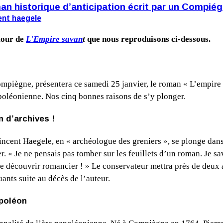
an historique d’anticipation écrit par un Compié
ent haegele
tour de
L'Empire savan
t
que nous reproduisons ci-dessous.
piègne, présentera ce samedi 25 janvier, le roman « L’empire s
poléonienne. Nos cinq bonnes raisons de s’y plonger.
 d’archives !
cent Haegele, en « archéologue des greniers », se plonge dans l
er. « Je ne pensais pas tomber sur les feuillets d’un roman. Je 
le découvrir romancier ! » Le conservateur mettra près de deux an
ants suite au décès de l’auteur.
apoléon