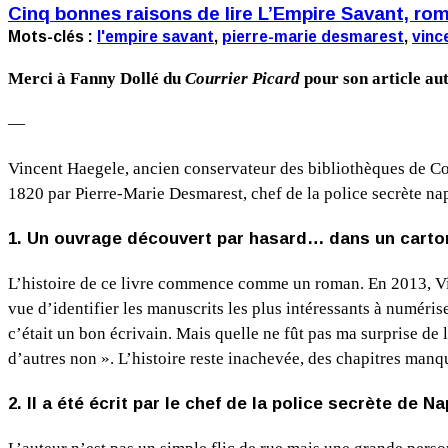
Cinq bonnes raisons de lire L’Empire Savant, rom
Mots-clés :
l'empire savant
,
pierre-marie desmarest
,
vinc
Merci à Fanny Dollé du
Courrier Picard
pour son article au
—
Vincent Haegele, ancien conservateur des bibliothèques de Com
1820 par Pierre-Marie Desmarest, chef de la police secrète na
1. Un ouvrage découvert par hasard… dans un carton
L’histoire de ce livre commence comme un roman. En 2013, Vin
vue d’identifier les manuscrits les plus intéressants à numéris
c’était un bon écrivain. Mais quelle ne fût pas ma surprise de 
d’autres non ». L’histoire reste inachevée, des chapitres manqu
2. Il a été écrit par le chef de la police secrète de N