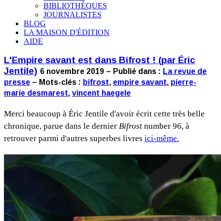
BIBLIOTHÈQUES
JOURNALISTES
BLOG
LA MAISON D'ÉDITION
AIDE
L'Empire savant est dans Bifrost ! (par Éric
Jentile)
6 novembre 2019 – Publié dans :
La revue de
presse
– Mots-clés :
bifrost
,
empire savant
,
pierre-
marie desmarest
,
vincent haegele
Merci beaucoup à Éric Jentile d'avoir écrit cette très belle
chronique, parue dans le dernier
Bifrost
number 96, à
retrouver parmi d'autres superbes livres
ici-même.