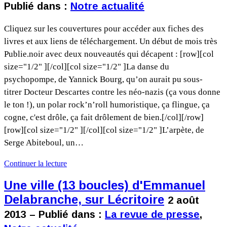
Publié dans :
Notre actualité
Cliquez sur les couvertures pour accéder aux fiches des
livres et aux liens de téléchargement. Un début de mois très
Publie.noir avec deux nouveautés qui décapent : [row][col
size="1/2" ][/col][col size="1/2" ]La danse du
psychopompe, de Yannick Bourg, qu’on aurait pu sous-
titrer Docteur Descartes contre les néo-nazis (ça vous donne
le ton !), un polar rock’n’roll humoristique, ça flingue, ça
cogne, c'est drôle, ça fait drôlement de bien.[/col][/row]
[row][col size="1/2" ][/col][col size="1/2" ]L’arpète, de
Serge Abiteboul, un…
Continuer la lecture
Une ville (13 boucles) d'Emmanuel
Delabranche, sur Lécritoire
2 août
2013 – Publié dans :
La revue de presse
,