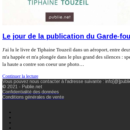
Le jour de la publication du Garde-fo
J'ai lu le livre de Tiphaine Touzeil dans un aéroport, entre d
m'a happée et m'a plongée dans le plus grand des silences : spe
la haute a contre son coeur une photo…
Continuer la lecture
Vous pouvez nous contacter à l'adresse suivante : info[@]publi
© 2021 - Publie.net
Confidentialité des données
Conditions générales de vente