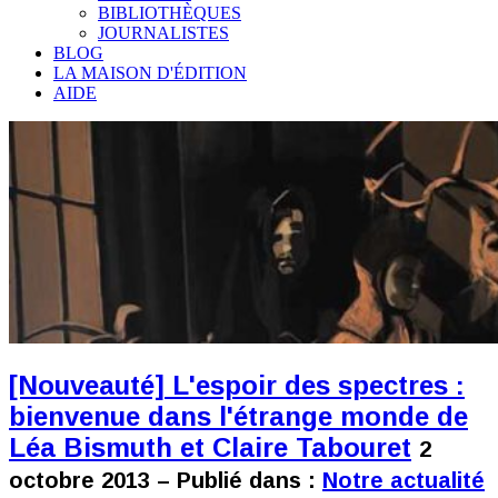
BIBLIOTHÈQUES
JOURNALISTES
BLOG
LA MAISON D'ÉDITION
AIDE
[Nouveauté] L'espoir des spectres :
bienvenue dans l'étrange monde de
Léa Bismuth et Claire Tabouret
2
octobre 2013 – Publié dans :
Notre actualité