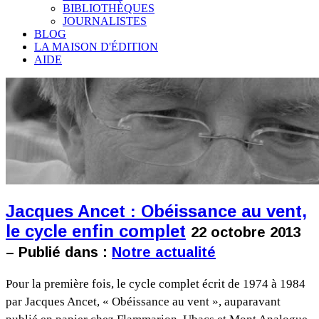
BIBLIOTHÈQUES
JOURNALISTES
BLOG
LA MAISON D'ÉDITION
AIDE
Jacques Ancet : Obéissance au vent,
le cycle enfin complet
22 octobre 2013
– Publié dans :
Notre actualité
Pour la première fois, le cycle complet écrit de 1974 à 1984
par Jacques Ancet, « Obéissance au vent », auparavant