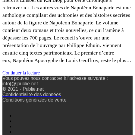
Merci à Lhisbei du RSFBlog pour cette chronique à
retrouver ici Les autres vies de Napoléon Bonaparte est une
anthologie compilant des uchronies et des histoires secrètes
autour de la figure de Napoleon Bonaparte. Le volume
contient deux romans et trois nouvelles, ce qui l’amène à
dépasser les 700 pages. Le recueil s’ouvre sur une
présentation de l’ouvrage par Philippe Éthuin. Viennent
ensuite cinq textes patrimoniaux. Le premier d’entre
eux, Napoléon Apocryphe de Louis Geoffroy, reste le plus…
Continuer la lecture
Vous pouvez nous contacter à l'adresse suivante :
info[@]publie.net
© 2021 - Publie.net
Confidentialité des données
Conditions générales de vente