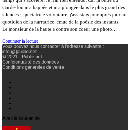
temps qui s'accélère. Je n'ai rien entendu. Car la bulle du
Garde-fou m'a happée et m'a plongée dans le plus grand des
silences : spectatrice volontaire, j'assistais jour après jour au
quotidien de la narratrice, émue de la poésie des instants —
Le monsieur de la haute a contre son coeur une photo…
Continuer la lecture
Vous pouvez nous contacter à l'adresse suivante :
info[@]publie.net
© 2021 - Publie.net
Confidentialité des données
Conditions générales de vente
Avec le soutien de