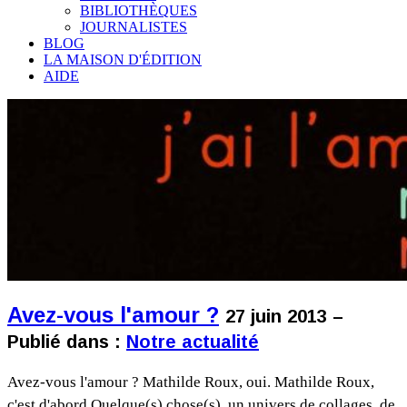
BIBLIOTHÈQUES
JOURNALISTES
BLOG
LA MAISON D'ÉDITION
AIDE
Avez-vous l'amour ?
27 juin 2013 –
Publié dans :
Notre actualité
Avez-vous l'amour ? Mathilde Roux, oui. Mathilde Roux,
c'est d'abord Quelque(s) chose(s), un univers de collages, de