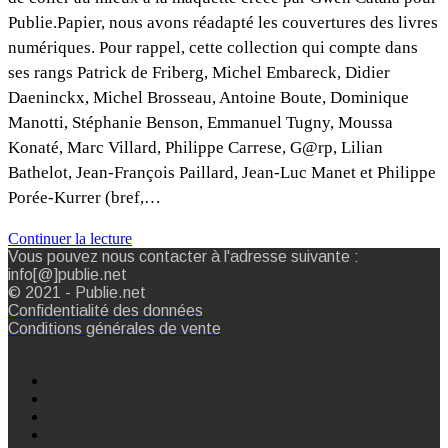
Publie.Papier, nous avons réadapté les couvertures des livres
numériques. Pour rappel, cette collection qui compte dans
ses rangs Patrick de Friberg, Michel Embareck, Didier
Daeninckx, Michel Brosseau, Antoine Boute, Dominique
Manotti, Stéphanie Benson, Emmanuel Tugny, Moussa
Konaté, Marc Villard, Philippe Carrese, G@rp, Lilian
Bathelot, Jean-François Paillard, Jean-Luc Manet et Philippe
Porée-Kurrer (bref,…
Continuer la lecture
Vous pouvez nous contacter à l'adresse suivante :
info[@]publie.net
© 2021 - Publie.net
Confidentialité des données
Conditions générales de vente