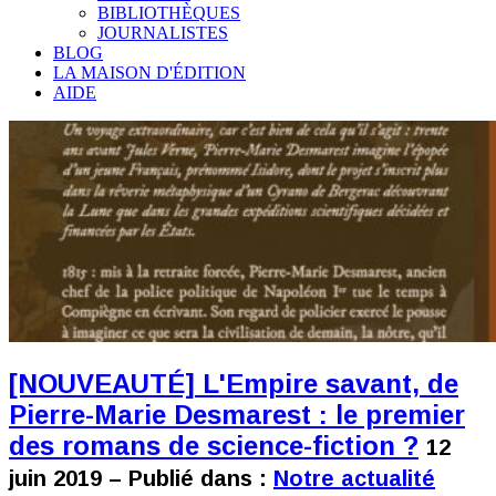
BIBLIOTHÈQUES
JOURNALISTES
BLOG
LA MAISON D'ÉDITION
AIDE
[NOUVEAUTÉ] L'Empire savant, de
Pierre-Marie Desmarest : le premier
des romans de science-fiction ?
12
juin 2019 – Publié dans :
Notre actualité