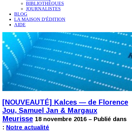
BIBLIOTHÈQUES
JOURNALISTES
BLOG
LA MAISON D'ÉDITION
AIDE
[NOUVEAUTÉ] Kalces — de Florence
Jou, Samuel Jan & Margaux
Meurisse
18 novembre 2016 – Publié dans
:
Notre actualité