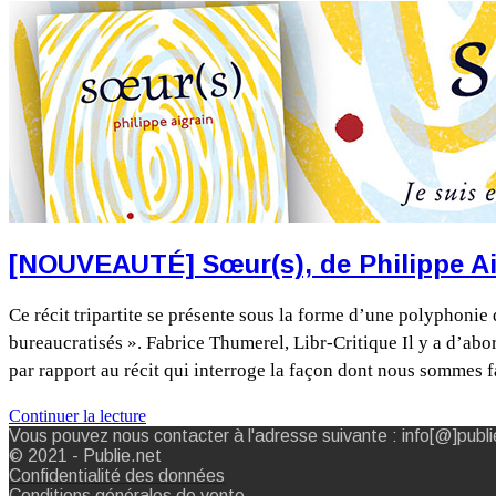
[NOUVEAUTÉ] Sœur(s), de Philippe Ai
Ce récit tripartite se présente sous la forme d’une polyphonie
bureaucratisés ». Fabrice Thumerel, Libr-Critique Il y a d’abord
par rapport au récit qui interroge la façon dont nous sommes
Continuer la lecture
Vous pouvez nous contacter à l'adresse suivante : info[@]publi
© 2021 - Publie.net
Confidentialité des données
Conditions générales de vente