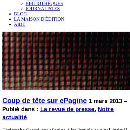
BIBLIOTHÈQUES
JOURNALISTES
BLOG
LA MAISON D'ÉDITION
AIDE
Coup de tête sur ePagine
1 mars 2013 –
Publié dans :
La revue de presse
,
Notre
actualité