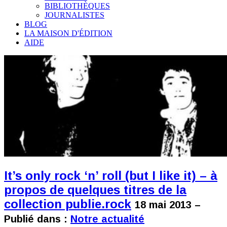
BIBLIOTHÈQUES
JOURNALISTES
BLOG
LA MAISON D'ÉDITION
AIDE
It’s only rock ‘n’ roll (but I like it) – à
propos de quelques titres de la
collection publie.rock
18 mai 2013 –
Publié dans :
Notre actualité