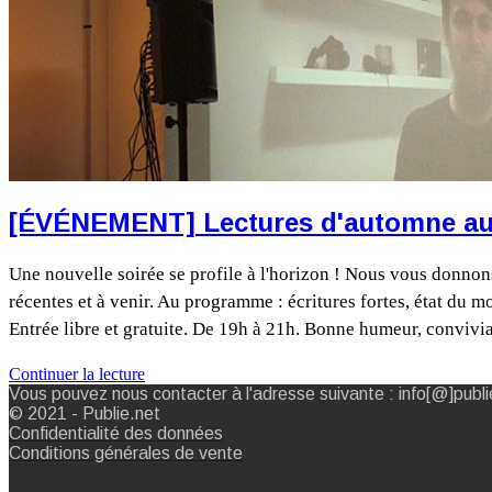
[ÉVÉNEMENT] Lectures d'automne au 
Une nouvelle soirée se profile à l'horizon ! Nous vous donnon
récentes et à venir. Au programme : écritures fortes, état du m
Entrée libre et gratuite. De 19h à 21h. Bonne humeur, conviv
Continuer la lecture
Vous pouvez nous contacter à l'adresse suivante : info[@]publi
© 2021 - Publie.net
Confidentialité des données
Conditions générales de vente