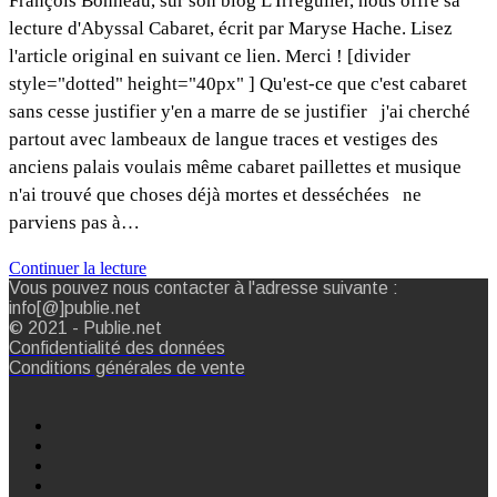
François Bonneau, sur son blog L'Irrégulier, nous offre sa
lecture d'Abyssal Cabaret, écrit par Maryse Hache. Lisez
l'article original en suivant ce lien. Merci ! [divider
style="dotted" height="40px" ] Qu'est-ce que c'est cabaret
sans cesse justifier y'en a marre de se justifier j'ai cherché
partout avec lambeaux de langue traces et vestiges des
anciens palais voulais même cabaret paillettes et musique
n'ai trouvé que choses déjà mortes et desséchées ne
parviens pas à…
Continuer la lecture
Vous pouvez nous contacter à l'adresse suivante :
info[@]publie.net
© 2021 - Publie.net
Confidentialité des données
Conditions générales de vente