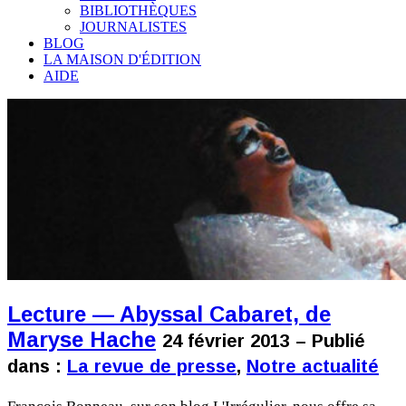
BIBLIOTHÈQUES
JOURNALISTES
BLOG
LA MAISON D'ÉDITION
AIDE
Lecture — Abyssal Cabaret, de
Maryse Hache
24 février 2013 – Publié
dans :
La revue de presse
,
Notre actualité